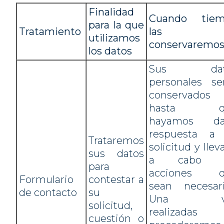
Finalidad
Cuando tie
para la que
Tratamiento
las
utilizamos
conservaremo
los datos
Sus dat
personales se
conservados
hasta q
hayamos da
respuesta a
Trataremos
solicitud y lle
sus datos
a cabo l
para
acciones q
Formulario
contestar a
sean necesari
de contacto
su
Una v
solicitud,
realizadas
cuestión o