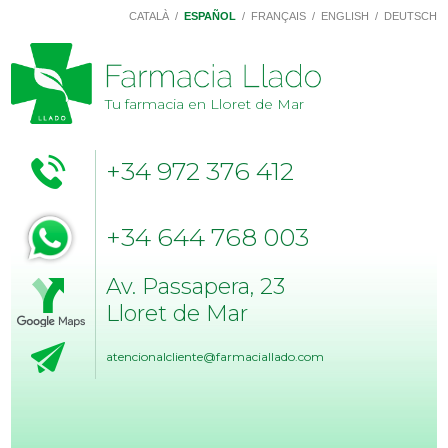
CATALÀ
/
ESPAÑOL
/
FRANÇAIS
/
ENGLISH
/
DEUTSCH
Tu farmacia en Lloret de Mar
+34 972 376 412
+34 644 768 003
Av. Passapera, 23
Lloret de Mar
atencionalcliente@farmaciallado.com