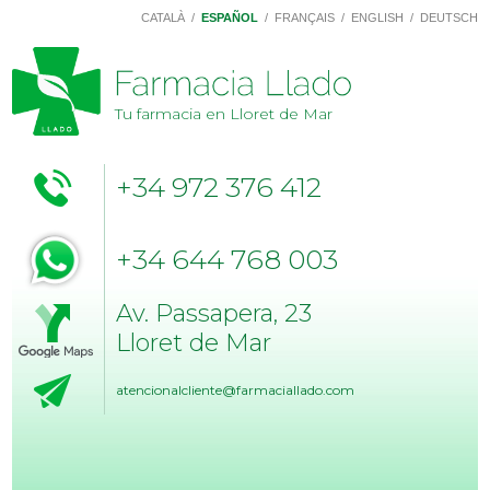
CATALÀ
/
ESPAÑOL
/
FRANÇAIS
/
ENGLISH
/
DEUTSCH
Tu farmacia en Lloret de Mar
+34 972 376 412
+34 644 768 003
Av. Passapera, 23
Lloret de Mar
atencionalcliente@farmaciallado.com